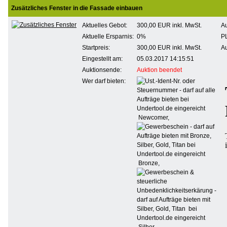
Zusätzliches Fenster in die Fassade einbauen
Aktuelles Gebot:
300,00 EUR
inkl. MwSt.
Au
Aktuelle Ersparnis:
0%
PL
Startpreis:
300,00 EUR
inkl. MwSt.
Au
Eingestellt am:
05.03.2017 14:15:51
Auktionsende:
Auktion beendet
Wer darf bieten:
Newcomer,
Bronze,