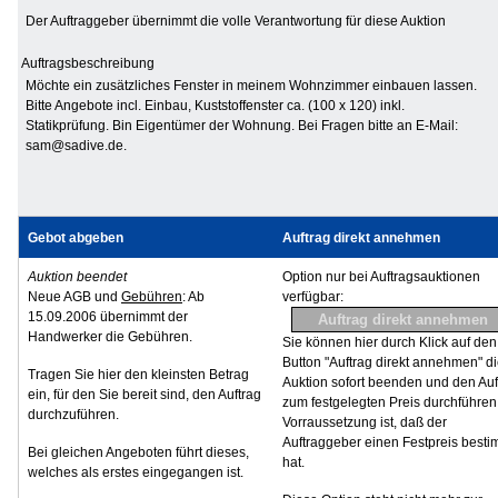
Der Auftraggeber übernimmt die volle Verantwortung für diese Auktion
Auftragsbeschreibung
Möchte ein zusätzliches Fenster in meinem Wohnzimmer einbauen lassen.
Bitte Angebote incl. Einbau, Kuststoffenster ca. (100 x 120) inkl.
Statikprüfung. Bin Eigentümer der Wohnung. Bei Fragen bitte an E-Mail:
sam@sadive.de.
Gebot abgeben
Auftrag direkt annehmen
Auktion beendet
Option nur bei Auftragsauktionen
Neue AGB und
Gebühren
: Ab
verfügbar:
15.09.2006 übernimmt der
Handwerker die Gebühren.
Sie können hier durch Klick auf den
Button "Auftrag direkt annehmen" d
Tragen Sie hier den kleinsten Betrag
Auktion sofort beenden und den Auf
ein, für den Sie bereit sind, den Auftrag
zum festgelegten Preis durchführen
durchzuführen.
Vorraussetzung ist, daß der
Auftraggeber einen Festpreis besti
Bei gleichen Angeboten führt dieses,
hat.
welches als erstes eingegangen ist.