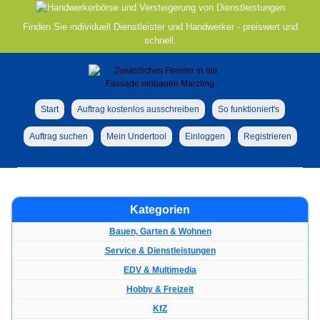
Finden Sie individuell Dienstleister und Handwerker - preiswert und
schnell.
Start
Auftrag kostenlos ausschreiben
So funktioniert's
Auftrag suchen
Mein Undertool
Einloggen
Registrieren
Kategorien
Bauen, Garten & Wohnen
Service & Dienstleistungen
EDV & Multimedia
Hobby & Freizeit
KfZ