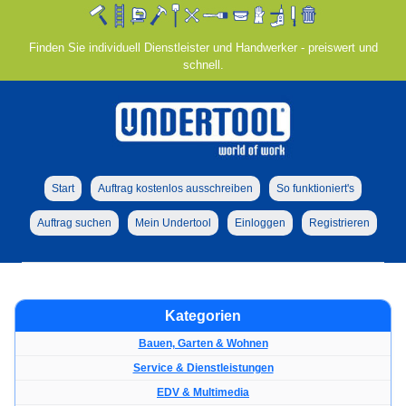
Finden Sie individuell Dienstleister und Handwerker - preiswert und
schnell.
Start
Auftrag kostenlos ausschreiben
So funktioniert's
Auftrag suchen
Mein Undertool
Einloggen
Registrieren
Kategorien
Bauen, Garten & Wohnen
Service & Dienstleistungen
EDV & Multimedia