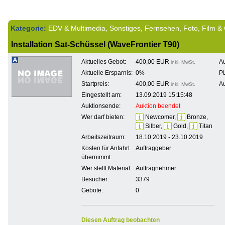
Kategorie:
EDV & Multimedia, Sonstiges, Fernsehen, Foto, Film &
Installation Sat-Schüssel (WaveFrontier T90)
Aktuelles Gebot:
400,00 EUR
Au
inkl. MwSt.
Aktuelle Ersparnis:
0%
PL
Startpreis:
400,00 EUR
Au
inkl. MwSt.
Eingestellt am:
13.09.2019 15:15:48
Auktionsende:
Auktion beendet
Wer darf bieten:
Newcomer,
Bronze,
Silber,
Gold,
Titan
Arbeitszeitraum:
18.10.2019 - 23.10.2019
Kosten für Anfahrt
Auftraggeber
übernimmt:
Wer stellt Material:
Auftragnehmer
Besucher:
3379
Gebote:
0
Diesen Auftrag beobachten