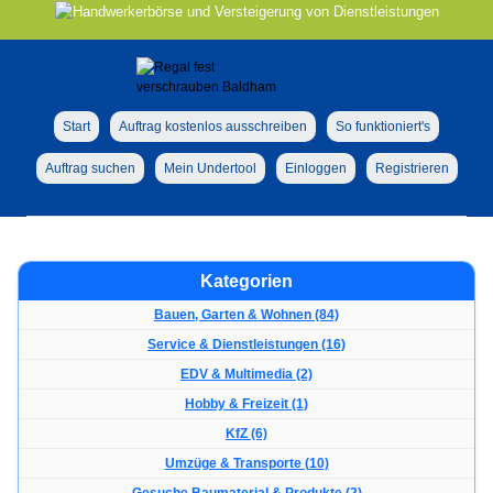
Start
Auftrag kostenlos ausschreiben
So funktioniert's
Auftrag suchen
Mein Undertool
Einloggen
Registrieren
Kategorien
Bauen, Garten & Wohnen (84)
Service & Dienstleistungen (16)
EDV & Multimedia (2)
Hobby & Freizeit (1)
KfZ (6)
Umzüge & Transporte (10)