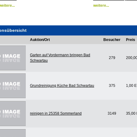
weitere...
weitere...
onsübersicht
Auktion/Ort
Besucher
Preis
Garten auf Vordermann bringen Bad
279
200,0
Schwartau
Grundreinigung Küche Bad Schwartau
375
1,00 
reinigen in 25358 Sommerland
3149
35,00