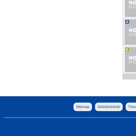
Sitemap
Gebühreninfo
Treu