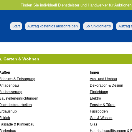
Finden Sie individuell Dienstleister und Handwerker für Auktionen
Start
Auftrag kostenlos ausschreiben
So funktioniert's
Auftrag
, Garten & Wohnen
Außen
Innen
Abbruch & Entsorgung
Aus- und Umbau
Anlagenbau
Dekoration & Design
Ausbesserung
Einrichtung
Baustelleneinrichtungen
Elektro
Dachdeckerarbeiten
Fenster & Türen
Erdaushub
Fussboden
Estrich
Gas & Wasser
Fassade & Klinkerbau
Glas
Gartenbau
Haushaltsauflösungen & 