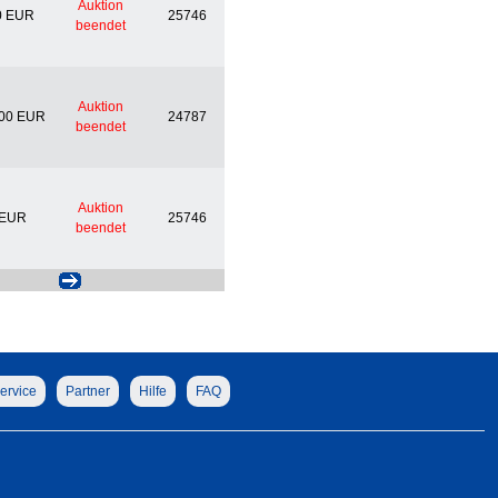
Auktion
0 EUR
25746
beendet
Auktion
,00 EUR
24787
beendet
Auktion
 EUR
25746
beendet
ervice
Partner
Hilfe
FAQ