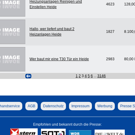
Heizungsanlagen Reinigen und
4623
128,0
Einstellen Heide
Hallo, wer liefert und baut 2
1827
8.100
Heizanlagen Heide
Wer baut mir eine T30 Tür ein Heide
2983
80,00
1
2
3
4
5
6
...
3146
handservice
AGB
Datenschutz
Impressum
Werbung
Presse S
Empfohlen und bekannt durch die Presse: