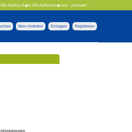
 Alle Auktion K�ln Alle Auktionsh�user - preiswert ...
 suchen
Mein Undertool
Einloggen
Registrieren
Entrümpelungen