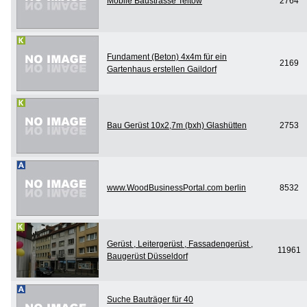
Mobile Baustrasse Teltow
2764
Fundament (Beton) 4x4m für ein
2169
Gartenhaus erstellen Gaildorf
Bau Gerüst 10x2,7m (bxh) Glashütten
2753
www.WoodBusinessPortal.com berlin
8532
Gerüst , Leitergerüst , Fassadengerüst ,
11961
Baugerüst Düsseldorf
Suche Bauträger für 40