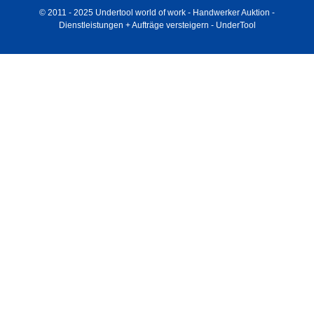
© 2011 - 2025 Undertool world of work - Handwerker Auktion -
Dienstleistungen + Aufträge versteigern - UnderTool