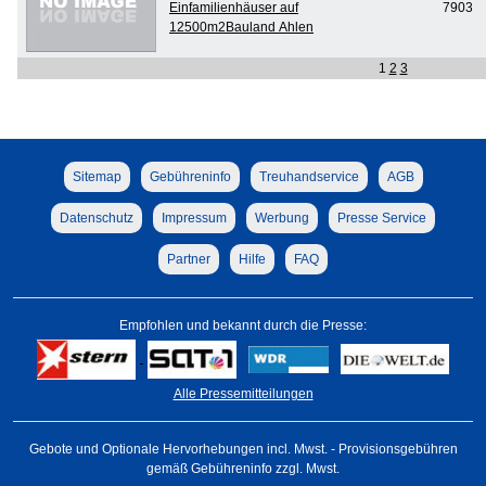
Einfamilienhäuser auf
7903
12500m2Bauland Ahlen
1
2
3
Sitemap
Gebühreninfo
Treuhandservice
AGB
Datenschutz
Impressum
Werbung
Presse Service
Partner
Hilfe
FAQ
Empfohlen und bekannt durch die Presse:
Alle Pressemitteilungen
Gebote und Optionale Hervorhebungen incl. Mwst. - Provisionsgebühren
gemäß Gebühreninfo zzgl. Mwst.