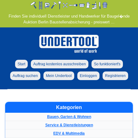
Finden Sie individuell Dienstleister und Handwerker für Baugel�nde
Auktion Berlin Baustellenabsicherung - preiswert ...
Start
Auftrag kostenlos ausschreiben
So funktioniert's
Auftrag suchen
Mein Undertool
Einloggen
Registrieren
Kategorien
Bauen, Garten & Wohnen
Service & Dienstleistungen
EDV & Multimedia