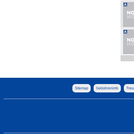
Sitemap
Gebühreninfo
Treu