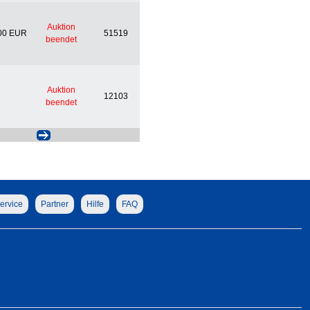
Auktion
00 EUR
51519
beendet
Auktion
12103
beendet
ervice
Partner
Hilfe
FAQ