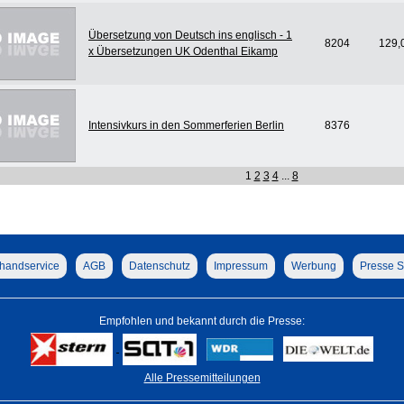
Übersetzung von Deutsch ins englisch - 1
8204
129,
x Übersetzungen UK Odenthal Eikamp
Intensivkurs in den Sommerferien Berlin
8376
1
2
3
4
...
8
handservice
AGB
Datenschutz
Impressum
Werbung
Presse S
Empfohlen und bekannt durch die Presse:
Alle Pressemitteilungen