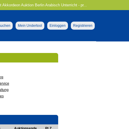
t Akkordeon Auktion Berlin Arabisch Unterricht - pr...
 suchen
Mein Undertool
Einloggen
Registrieren
re
ervice
ltung
ges
s
Auktionsende
PLZ