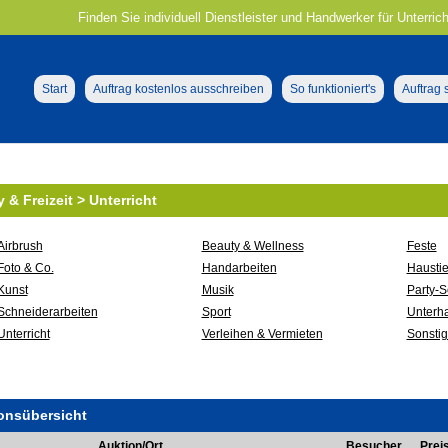
Finden Sie individuell Dienstleister und Handwerker für Unterrich
Start
Auftrag kostenlos ausschreiben
So funktioniert's
Auftrag
 & Freizeit > Unterricht
Airbrush
Beauty & Wellness
Feste
Foto & Co.
Handarbeiten
Haustie
Kunst
Musik
Party-S
Schneiderarbeiten
Sport
Unterha
Unterricht
Verleihen & Vermieten
Sonsti
onsübersicht
Auktion/Ort
Besucher
Prei