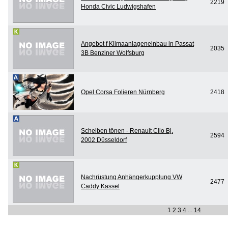
2219
Honda Civic Ludwigshafen
Angebot f Klimaanlageneinbau in Passat
2035
3B Benziner Wolfsburg
Opel Corsa Folieren Nürnberg
2418
Scheiben tönen - Renault Clio Bj.
2594
2002 Düsseldorf
Nachrüstung Anhängerkupplung VW
2477
Caddy Kassel
1
2
3
4
...
14