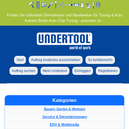
Finden Sie individuell Dienstleister und Handwerker für Tuning & Auto
Auktion Berlin Auto Chip Tuning - preiswert un...
Start
Auftrag kostenlos ausschreiben
So funktioniert's
Auftrag suchen
Mein Undertool
Einloggen
Registrieren
Kategorien
Bauen, Garten & Wohnen
Service & Dienstleistungen
EDV & Multimedia