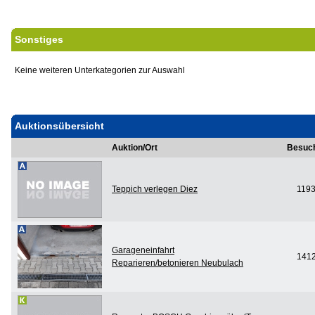
Sonstiges
Keine weiteren Unterkategorien zur Auswahl
Auktionsübersicht
Auktion/Ort
Besuc
Teppich verlegen Diez
119
Garageneinfahrt
141
Reparieren/betonieren Neubulach