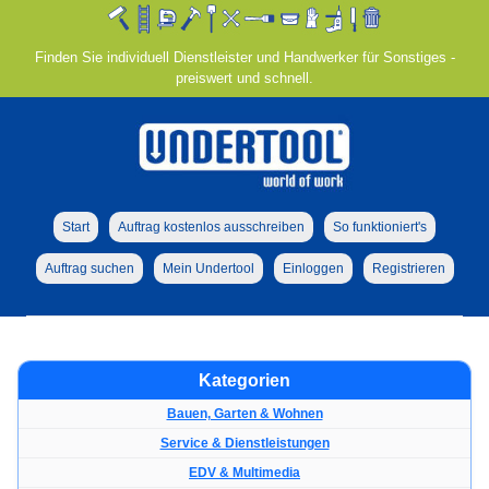
Finden Sie individuell Dienstleister und Handwerker für Sonstiges -
preiswert und schnell.
Start
Auftrag kostenlos ausschreiben
So funktioniert's
Auftrag suchen
Mein Undertool
Einloggen
Registrieren
Kategorien
Bauen, Garten & Wohnen
Service & Dienstleistungen
EDV & Multimedia