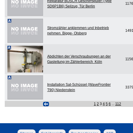
Reparatur BOSCH Geschirrspüler (Type
117
SD6P1B6) Seilzug, Tür Berlin
Stromzähler anklemmen und Inbetrieb
149
nehmen. Bigge- Olsberg
Abdichten der Verschraubungen an der
115
Gasleitung im Zählerbereich Köln
Installation Sat-Schüssel (WaveFrontier
337
T90) Niedenstein
1
2
3
4
5
6
...
112